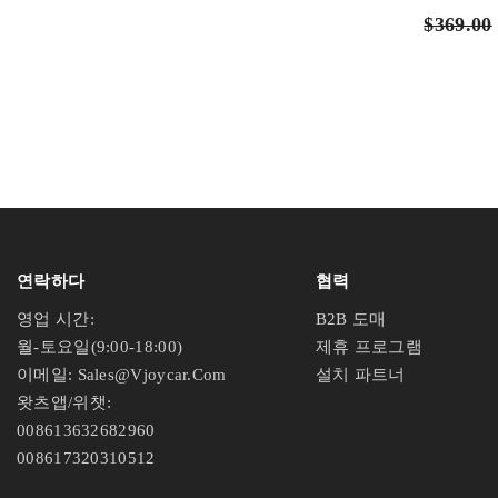
$369.00
연락하다
협력
영업 시간:
B2B 도매
월-토요일(9:00-18:00)
제휴 프로그램
이메일: Sales@vjoycar.com
설치 파트너
왓츠앱/위챗:
008613632682960
008617320310512