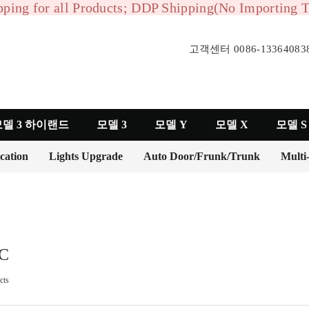
ping for all Products; DDP Shipping(No Importing T
고객센터 0086-133640838
델 3 하이랜드
모델 3
모델 Y
모델 X
모델 S
cation
Lights Upgrade
Auto Door/Frunk/Trunk
Multi
C
cts