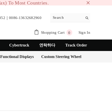
ax) To Most Countries.
52｜0086-13632682960
0
Shopping Cart
Sign In
0
items
Cybertruck
연락하다
Track Order
-Functional Displays
Custom Steering Wheel