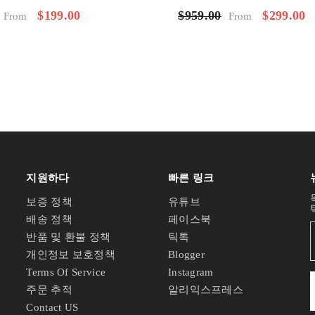
$199.00
$299.00
$959.00
From
From
지원하다
빠른 링크
보증 정책
유튜브
배송 정책
페이스북
반품 및 환불 정책
틱톡
개인정보 보호정책
Blogger
Terms Of Service
Instagram
주문 추적
알리익스프레스
Contact US