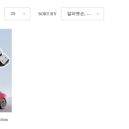
20
알파벳순, A-
E
SORT BY
Z
ction