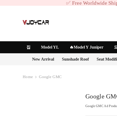
SKIP TO CONTENT
✅ Free Worldwide Ship
집
Model YL
🔥Model Y Juniper
모
New Arrival
Sunshade Roof
Seat Modifi
Home
Google GMC
Google GM
Google GMC Ad Produ