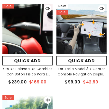
Sale
New
Sale
QUICK ADD
QUICK ADD
Kits De Palanca De Cambios
For Tesla Model 3 Y Center
Con Botón Físico Para El
Console Navigation Display
Modelo XS 3 Highland De
Tilt Bracket
$239.00
$169.00
$99.00
$42.99
Tesla
Sale