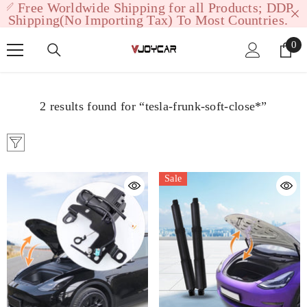
 for all Products; DDP
여름 휴가 세일 최대 
SKIP TO CONTENT
x) To Most Countries.
지금 쇼핑하
0
0
ite
2 results found for “tesla-frunk-soft-close*”
Sale